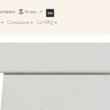
gonSpace
Yo soy...
Contáctanos
La USFQ