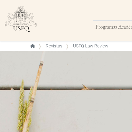
Programas Acadé
Buscar
Revistas
USFQ Law Review