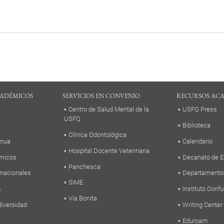
ADÉMICOS
SERVICIOS EN CONVENIO
RECURSOS AC
Centro de Salud Mental de la
USFQ Press
USFQ
Biblioteca
Clínica Odontológica
inua
Calendario
Hospital Docente Veterinaria
micos
Decanato de E
Panchesca
rnacionales
Departamento
SIME
s
Instituto Confu
Vía Bonita
diversidad
Writing Center
Eduroam