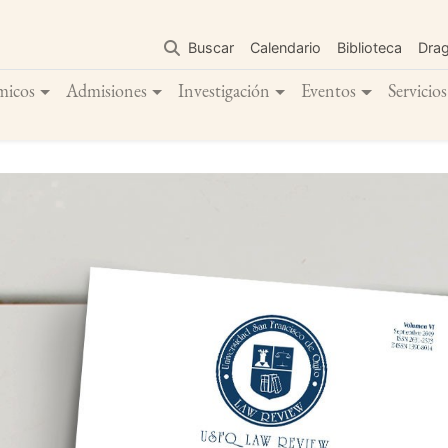
Pasar
al
Buscar
Calendario
Biblioteca
Dra
contenido
principal
micos
Admisiones
Investigación
Eventos
Servicios