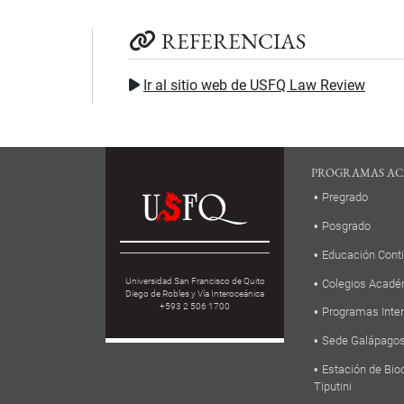
REFERENCIAS
Ir al sitio web de USFQ Law Review
PROGRAMAS AC
Pregrado
Posgrado
Educación Cont
Universidad San Francisco de Quito
Colegios Acadé
Diego de Robles y Vía Interoceánica
+593 2 506 1700
Programas Inte
Sede Galápago
Estación de Bio
Tiputini