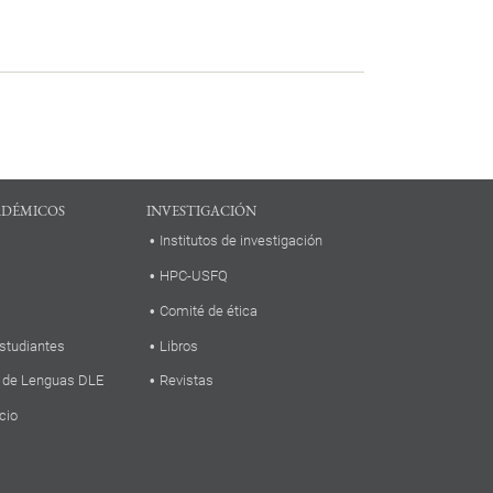
ADÉMICOS
INVESTIGACIÓN
Institutos de investigación
HPC-USFQ
Comité de ética
studiantes
Libros
 de Lenguas DLE
Revistas
cio