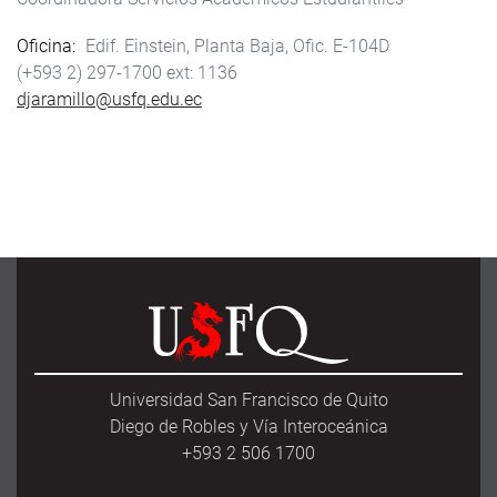
Oficina
Edif. Einstein, Planta Baja, Ofic. E-104D
(+593 2) 297-1700
1136
djaramillo@usfq.edu.ec
Universidad San Francisco de Quito
Diego de Robles y Vía Interoceánica
+593 2 506 1700