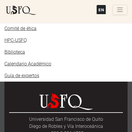
Pasar
al
contenido
Buscar
principal
Comité de ética
HPC-USFQ
Biblioteca
Calendario Académico
Guía de expertos
Universidad San Francisco de Quito
Diego de Robles y Vía Interoceánica