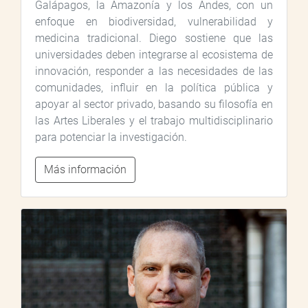
Galápagos, la Amazonía y los Andes, con un
enfoque en biodiversidad, vulnerabilidad y
medicina tradicional. Diego sostiene que las
universidades deben integrarse al ecosistema de
innovación, responder a las necesidades de las
comunidades, influir en la política pública y
apoyar al sector privado, basando su filosofía en
las Artes Liberales y el trabajo multidisciplinario
para potenciar la investigación.
Más información