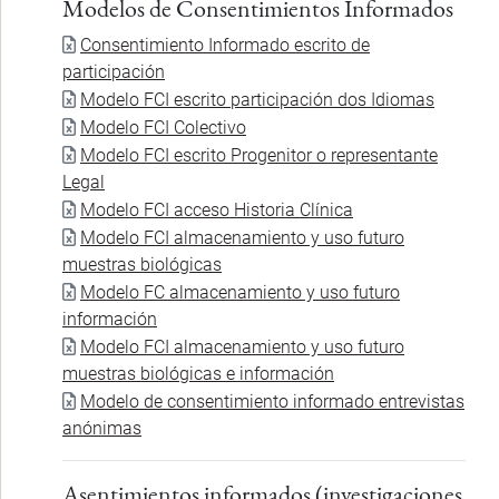
Modelos de Consentimientos Informados
Documento
Consentimiento Informado escrito de
participación
Documento
Modelo FCI escrito participación dos Idiomas
Documento
Modelo FCI Colectivo
Documento
Modelo FCI escrito Progenitor o representante
Legal
Documento
Modelo FCI acceso Historia Clínica
Documento
Modelo FCI almacenamiento y uso futuro
muestras biológicas
Documento
Modelo FC almacenamiento y uso futuro
información
Documento
Modelo FCI almacenamiento y uso futuro
muestras biológicas e información
Documento
Modelo de consentimiento informado entrevistas
anónimas
Asentimientos informados (investigaciones