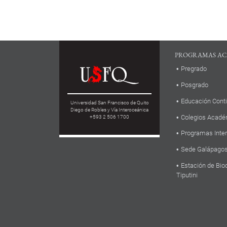
PROGRAMAS AC
Pregrado
Posgrado
Educación Cont
Universidad San Francisco de Quito
Diego de Robles y Vía Interoceánica
Colegios Acadé
+593 2 506 1700
Programas Inte
Sede Galápago
Estación de Bio
Tiputini