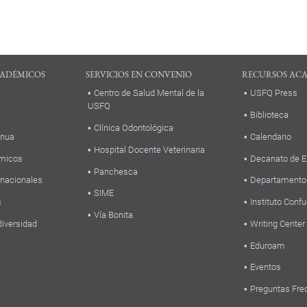
ADÉMICOS
SERVICIOS EN CONVENIO
RECURSOS AC
Centro de Salud Mental de la
USFQ Press
USFQ
Biblioteca
Clínica Odontológica
inua
Calendario
Hospital Docente Veterinaria
micos
Decanato de E
Panchesca
rnacionales
Departamento
SIME
s
Instituto Confu
Vía Bonita
diversidad
Writing Center
Eduroam
Eventos
Preguntas Fre