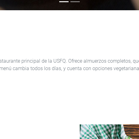
staurante principal de la USFQ. Ofrece almuerzos completos, que 
 menú cambia todos los días, y cuenta con opciones vegetariana