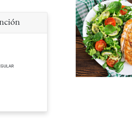
ención
EGULAR