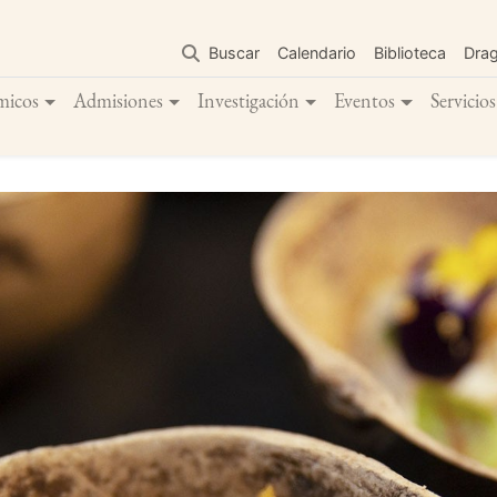
Pasar
al
Buscar
Calendario
Biblioteca
Dra
contenido
principal
micos
Admisiones
Investigación
Eventos
Servicios