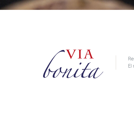
Re
El