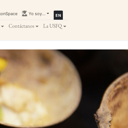
gonSpace
Yo soy...
Contáctanos
La USFQ