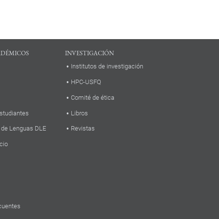
ADÉMICOS
INVESTIGACIÓN
Institutos de investigación
HPC-USFQ
Comité de ética
studiantes
Libros
 de Lenguas DLE
Revistas
cio
cuentes