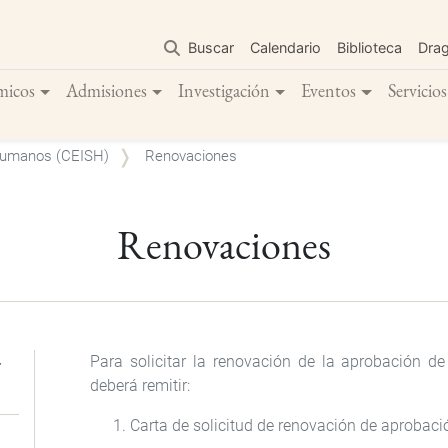
Pasar
al
Buscar
Calendario
Biblioteca
Dra
contenido
principal
micos
Admisiones
Investigación
Eventos
Servicios
 Humanos (CEISH)
Renovaciones
Renovaciones
Para solicitar la renovación de la aprobación de 
N
deberá remitir:
Carta de solicitud de renovación de aprobaci