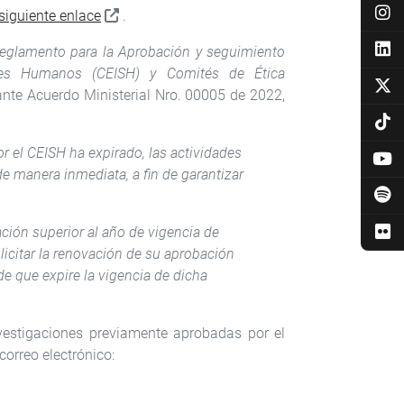
siguiente enlace
.
Reglamento para la Aprobación y seguimiento
res Humanos (CEISH) y Comités de Ética
nte Acuerdo Ministerial Nro. 00005 de 2022,
 el CEISH ha expirado, las actividades
e manera inmediata, a fin de garantizar
ción superior al año de vigencia de
icitar la renovación de su aprobación
e que expire la vigencia de dicha
vestigaciones previamente aprobadas por el
correo electrónico: