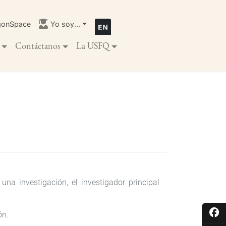
gonSpace
Yo soy...
Contáctanos
La USFQ
una investigación, el investigador principal
ón.