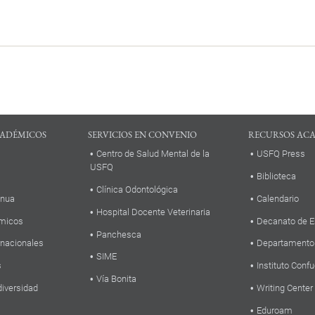
ADÉMICOS
SERVICIOS EN CONVENIO
RECURSOS AC
Centro de Salud Mental de la
USFQ Press
USFQ
Biblioteca
Clínica Odontológica
inua
Calendario
Hospital Docente Veterinaria
micos
Decanato de E
Panchesca
rnacionales
Departamento
SIME
s
Instituto Confu
Vía Bonita
diversidad
Writing Center
Eduroam