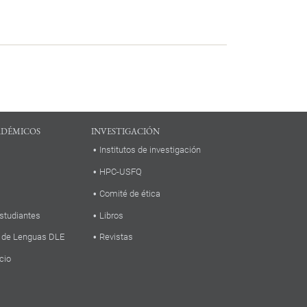
ADÉMICOS
INVESTIGACIÓN
Institutos de investigación
HPC-USFQ
Comité de ética
studiantes
Libros
 de Lenguas DLE
Revistas
cio