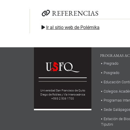
REFERENCIAS
Ir al sitio web de Polémika
PROGRAMAS AC
Pregrado
Posgrado
Educación Cont
Universidad San Francisco de Quito
Colegios Acadé
Diego de Robles y Vía Interoceánica
+593 2 506 1700
Programas Inte
Sede Galápago
Estación de Bio
Tiputini