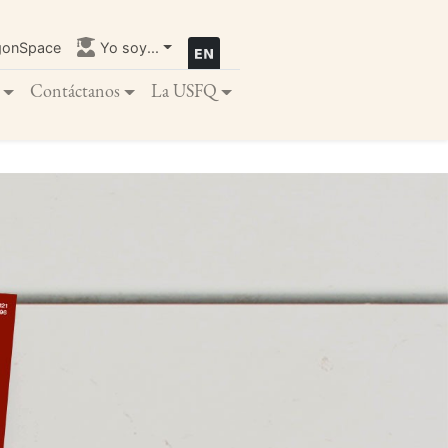
gonSpace
Yo soy...
Contáctanos
La USFQ