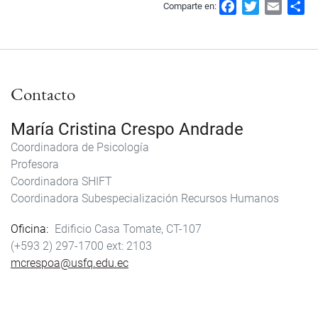
F
T
E
S
Comparte en:
a
w
m
h
c
i
a
a
e
t
i
r
b
t
l
e
Contacto
o
e
o
r
k
María Cristina Crespo Andrade
Coordinadora de Psicología
Profesora
Coordinadora SHIFT
Coordinadora Subespecialización Recursos Humanos
Oficina
Edificio Casa Tomate, CT-107
(+593 2) 297-1700
2103
mcrespoa@usfq.edu.ec