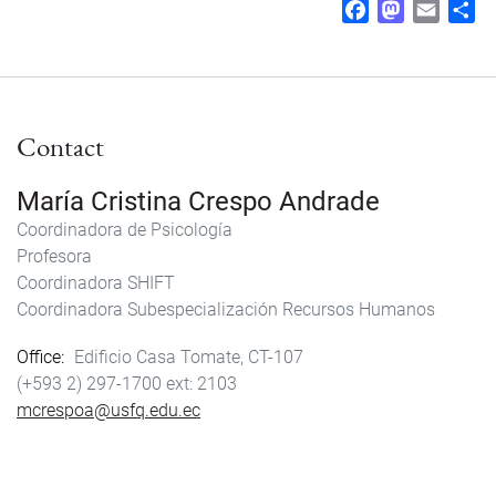
F
M
E
S
a
a
m
h
c
s
a
a
e
t
i
r
b
o
l
e
Contact
o
d
o
o
k
n
María Cristina Crespo Andrade
Coordinadora de Psicología
Profesora
Coordinadora SHIFT
Coordinadora Subespecialización Recursos Humanos
Office
Edificio Casa Tomate, CT-107
(+593 2) 297-1700
2103
mcrespoa@usfq.edu.ec