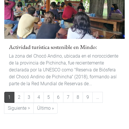
Actividad turística sostenible en Mindo:
La zona del Chocó Andino, ubicada en el noroccidente
de la provincia de Pichincha, fue recientemente
declarada por la UNESCO como "Reserva de Biósfera
del Chocó Andino de Pichincha" (2018), formando así
parte de la Red Mundial de Reservas de...
Pagination
1
2
3
4
5
6
7
8
9
…
Next page
Last page
Siguiente >
Último »