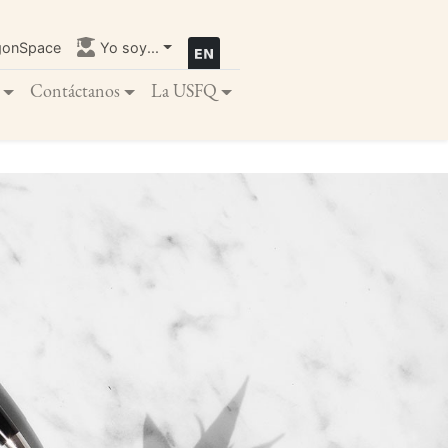
gonSpace
Yo soy...
Contáctanos
La USFQ