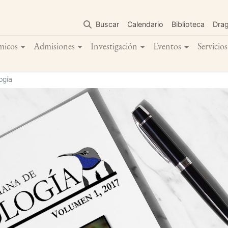
Pasar
al
Buscar
Calendario
Biblioteca
Dra
contenido
principal
micos
Admisiones
Investigación
Eventos
Servicios
ogía