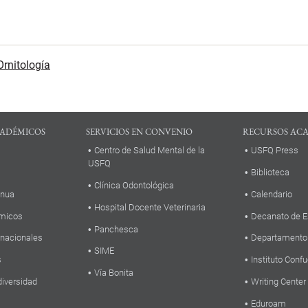
Ornitología
ADÉMICOS
SERVICIOS EN CONVENIO
RECURSOS AC
Centro de Salud Mental de la
USFQ Press
USFQ
Biblioteca
Clínica Odontológica
inua
Calendario
Hospital Docente Veterinaria
micos
Decanato de E
Panchesca
rnacionales
Departamento
SIME
s
Instituto Confu
Vía Bonita
diversidad
Writing Center
Eduroam