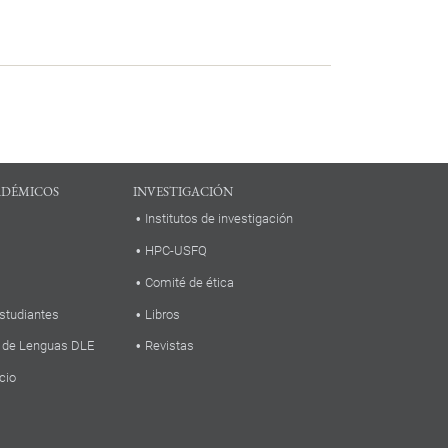
ADÉMICOS
INVESTIGACIÓN
Institutos de investigación
HPC-USFQ
Comité de ética
studiantes
Libros
 de Lenguas DLE
Revistas
cio