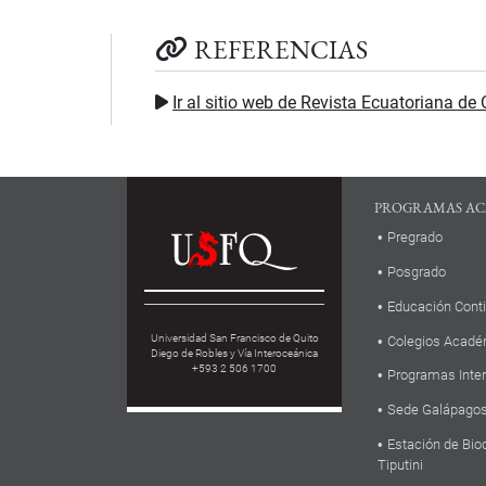
REFERENCIAS
Ir al sitio web de Revista Ecuatoriana de 
PROGRAMAS AC
Pregrado
Posgrado
Educación Cont
Universidad San Francisco de Quito
Colegios Acadé
Diego de Robles y Vía Interoceánica
+593 2 506 1700
Programas Inte
Sede Galápago
Estación de Bio
Tiputini