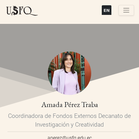
Pasar
al
contenido
Buscar
principal
Amada Pérez Traba
Coordinadora de Fondos Externos Decanato de
Investigación y Creatividad
aperez@usfq.edu.ec