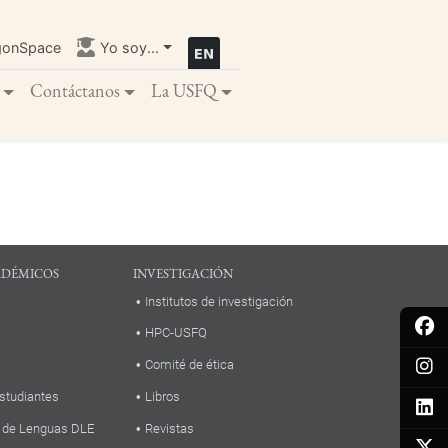
gonSpace
Yo soy...
Contáctanos
La USFQ
ADÉMICOS
INVESTIGACIÓN
Institutos de investigación
HPC-USFQ
Comité de ética
studiantes
Libros
 de Lenguas DLE
Revistas