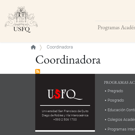
Programas Acadé
Buscar
Coordinadora
Coordinadora
PROGRAMAS AC
Pregrado
Posgrado
Educación Cont
Universidad San Francisco de Quito
Diego de Robles y Vía Interoceánica
Colegios Acadé
+593 2 506 1700
Programas Inte