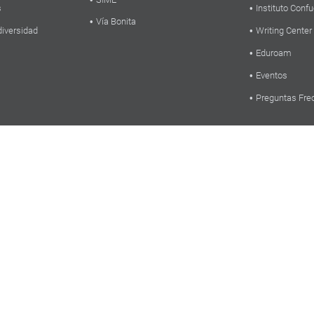
s
Instituto Confu
Vía Bonita
diversidad
Writing Center
Eduroam
Eventos
Preguntas Fre