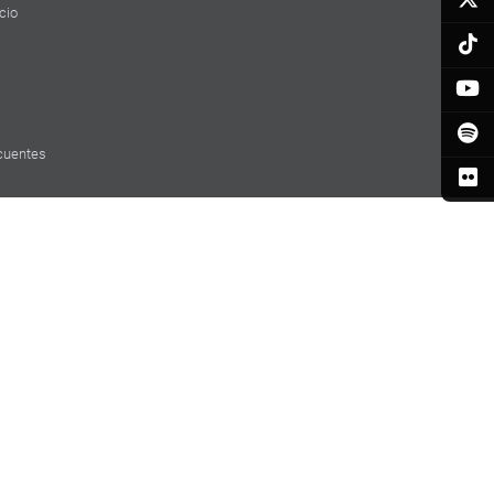
cio
cuentes