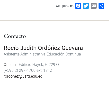
F
T
E
S
Comparte en:
a
w
m
h
c
i
a
a
e
t
i
r
b
t
l
e
Contacto
o
e
o
r
k
Rocío Judith Ordóñez Guevara
Asistente Administrativa Educación Continua
Oficina
Edificio Hayek, H-229 O
(+593 2) 297-1700
1712
rordonez@usfq.edu.ec