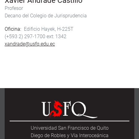
Xavier Andrade Castillo
Profesor
Decano del Colegio de Jurisprudencia
Oficina
Edificio Hayek, H-225T
(+593 2) 297-1700
1342
xandrade@usfq.edu.ec
Universidad San Francisco de Quito
Diego de Robles y Vía Interoceánica