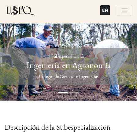
Pasar
al
contenido
Buscar
principal
Subespecialización
Ingeniería en Agronomía
Previous
Next
Colegio de Ciencias e Ingenierías
Descripción de la Subespecialización