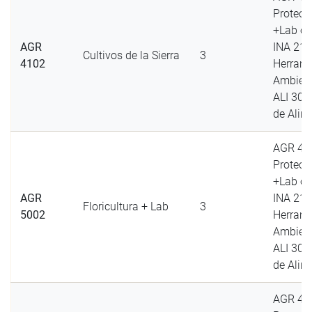
Protecc
+Lab ó
AGR
INA 21
Cultivos de la Sierra
3
4102
Herrami
Ambient
ALI 300
de Alim
AGR 40
Protecc
+Lab ó
AGR
INA 21
Floricultura + Lab
3
5002
Herrami
Ambient
ALI 300
de Alim
AGR 40