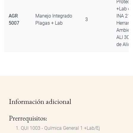
Protecc
+Lab ó
AGR
Manejo Integrado
INA 21
3
5007
Plagas + Lab
Herrami
Ambient
ALI 300
de Alim
Información adicional
Prerrequisitos:
QUI 1003 - Química General 1 +Lab/Ej