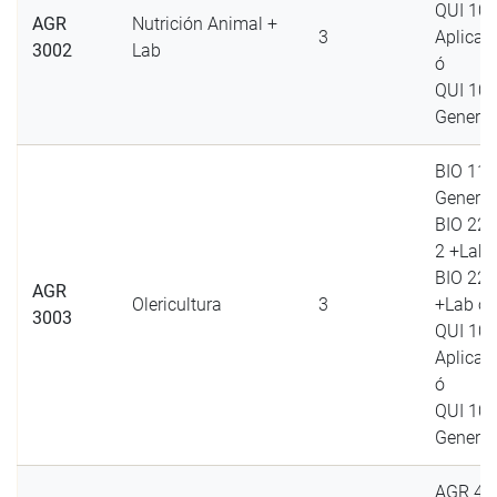
QUI 10
AGR
Nutrición Animal +
3
Aplicad
3002
Lab
ó
QUI 10
General
BIO 110
General
BIO 220
2 +Lab/
BIO 220
AGR
Olericultura
3
+Lab ó
3003
QUI 10
Aplicad
ó
QUI 10
General
AGR 40