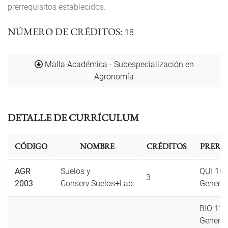
prerrequisitos establecidos.
NÚMERO DE CRÉDITOS
18
Documento
Malla Académica - Subespecialización en
Agronomía
DETALLE DE CURRÍCULUM
CÓDIGO
NOMBRE
CRÉDITOS
PRERR
AGR
Suelos y
QUI 10
3
2003
Conserv.Suelos+Lab
General
BIO 110
General