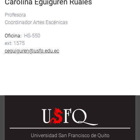
Carolina Eguiguren Ruales
Profesora
Coordinador Artes Escénicas
Oficina
HS-550
1575
ceguiguren@usfq.edu.ec
Universidad San Francisco de Quito