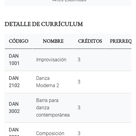
DETALLE DE CURRÍCULUM
CÓDIGO
NOMBRE
CRÉDITOS
PRERREQUI
DAN
Improvisación
3
1001
DAN
Danza
3
2102
Moderna 2
Barra para
DAN
danza
3
3002
contemporánea
DAN
Composición
3