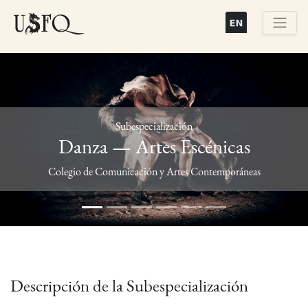
Pasar
al
contenido
Buscar
principal
Subespecialización
Danza — Artes Escénicas
Previous
Next
Colegio de Comunicación y Artes Contemporáneas
Descripción de la Subespecialización