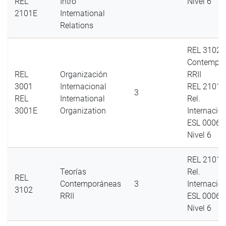
REL
Intro
Nivel 6
2101E
International
Relations
REL 3102 T
Contempo
REL
Organización
RRII
3001
Internacional
REL 2101 I
3
REL
International
Rel.
3001E
Organization
Internacio
ESL 0006 I
Nivel 6
REL 2101 I
Teorías
Rel.
REL
Contemporáneas
3
Internacio
3102
RRII
ESL 0006 I
Nivel 6