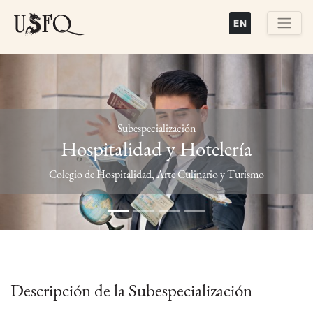
Pasar
al
contenido
Buscar
principal
Subespecialización
Hospitalidad y Hotelería
Previous
Next
Colegio de Hospitalidad, Arte Culinario y Turismo
Descripción de la Subespecialización