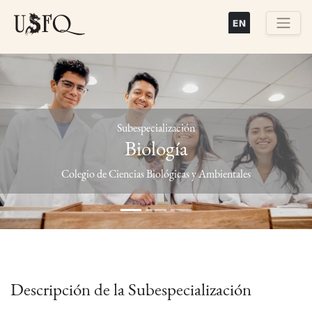
Pasar
al
contenido
Buscar
principal
Subespecialización
Biología
Previous
Next
Colegio de Ciencias Biológicas y Ambientales
Descripción de la Subespecialización