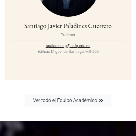
Santiago Javier Paladines Guerrero
Profesor
spaladinesg@usfq.edu.ec
Edificio Miguel de Santiago, MS-205
Ver todo el Equipo Académico