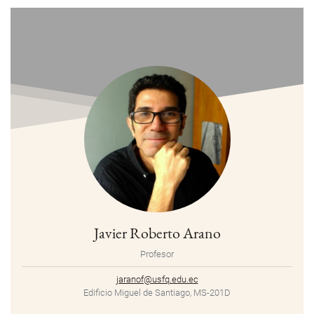
Javier Roberto Arano
Profesor
jaranof@usfq.edu.ec
Edificio Miguel de Santiago, MS-201D