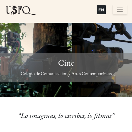
Pasar
al
contenido
Buscar
principal
Cine
Previous
Next
Colegio de Comunicación y Artes Contemporáneas
“Lo imaginas, lo escribes, lo filmas”