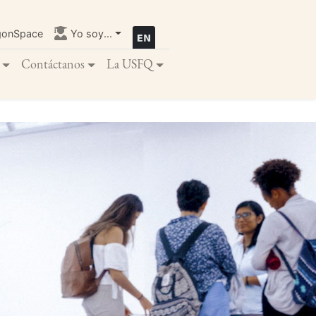
gonSpace
Yo soy...
Contáctanos
La USFQ