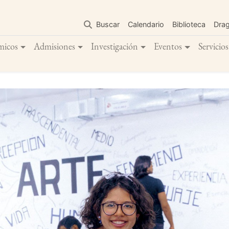
Pasar
al
Buscar
Calendario
Biblioteca
Dra
contenido
principal
micos
Admisiones
Investigación
Eventos
Servicios