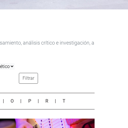
iento, análisis crítico e investigación, a
Filtrar
|
O
|
P
|
R
|
T