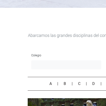
Abarcamos las grandes disciplinas del con
Colegio
A
|
B
|
C
|
D