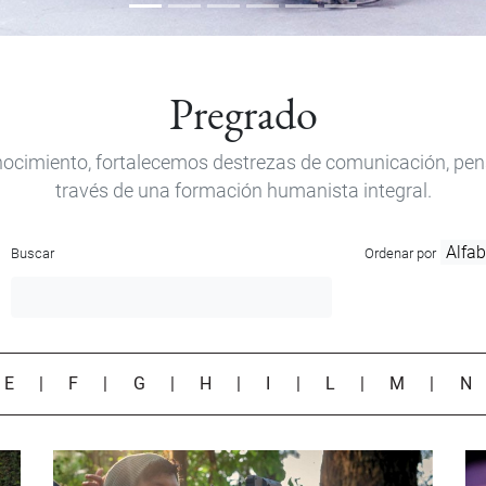
Pregrado
ocimiento, fortalecemos destrezas de comunicación, pensam
través de una formación humanista integral.
Buscar
Ordenar por
|
E
|
F
|
G
|
H
|
I
|
L
|
M
|
N