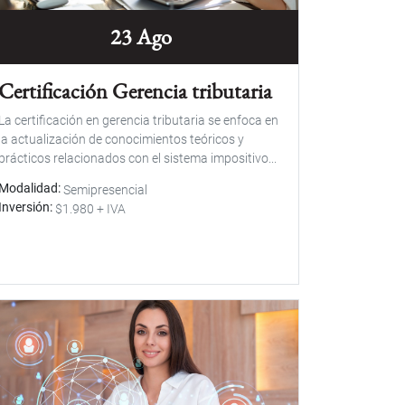
23 Ago
Certificación Gerencia tributaria
La certificación en gerencia tributaria se enfoca en
la actualización de conocimientos teóricos y
prácticos relacionados con el sistema impositivo...
Modalidad
Semipresencial
Inversión
$1.980 + IVA