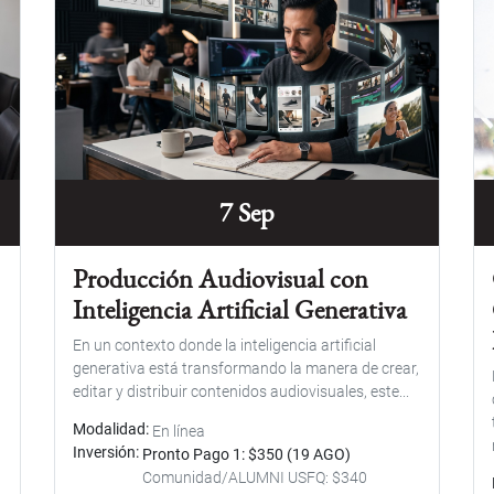
7 Sep
Producción Audiovisual con
Inteligencia Artificial Generativa
En un contexto donde la inteligencia artificial
generativa está transformando la manera de crear,
editar y distribuir contenidos audiovisuales, este...
Modalidad
En línea
Inversión
Pronto Pago 1: $350 (19 AGO)
Comunidad/ALUMNI USFQ: $340