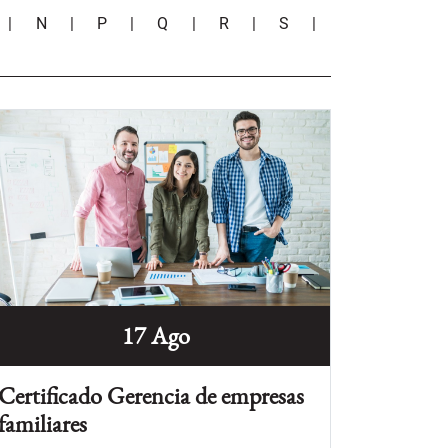
|
N
|
P
|
Q
|
R
|
S
|
17 Ago
Certificado Gerencia de empresas
familiares