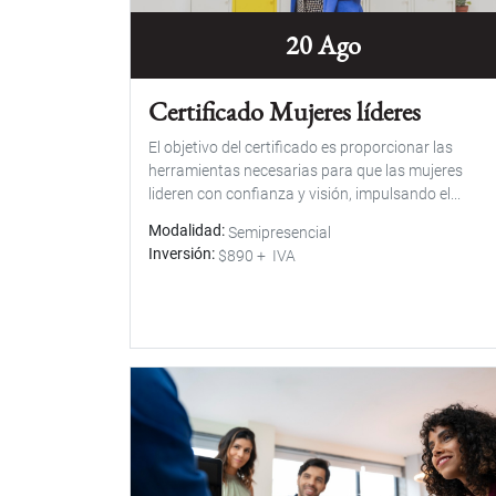
20 Ago
Certificado Mujeres líderes
El objetivo del certificado es proporcionar las
herramientas necesarias para que las mujeres
lideren con confianza y visión, impulsando el...
Modalidad
Semipresencial
Inversión
$890 + IVA