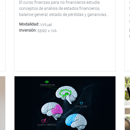
El curso finanzas para no financieros estudia
conceptos de análisis de estados financieros,
e
balance general, estado de pérdidas y ganancias...
Modalidad
Virtual
Inversión
$690 + IVA