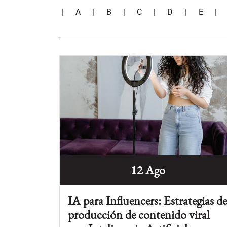
|
A
|
B
|
C
|
D
|
E
12 Ago
IA para Influencers: Estrategias d
producción de contenido viral