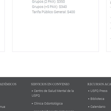
Grupos (2 PAX): $350
Grupos (+5 PAX): $340
Tarifa Público General: $400
a
ADÉMICOS
SERVICIOS EN CONVENIO
RECURSOS AC
Centro de Salud Mental de la
USFQ Press
USFQ
Biblioteca
Clínica Odontológica
inua
Calendario