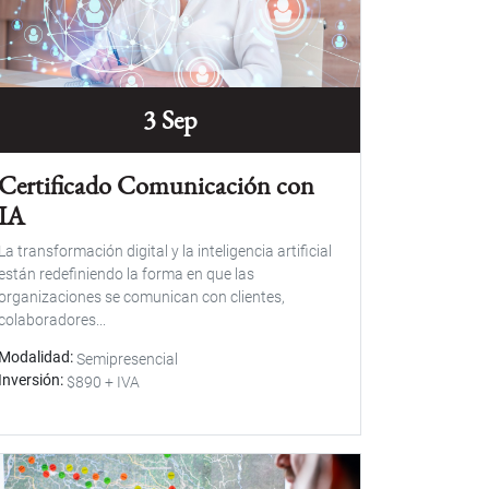
3 Sep
Certificado Comunicación con
IA
La transformación digital y la inteligencia artificial
están redefiniendo la forma en que las
organizaciones se comunican con clientes,
colaboradores...
Modalidad
Semipresencial
Inversión
$890 + IVA