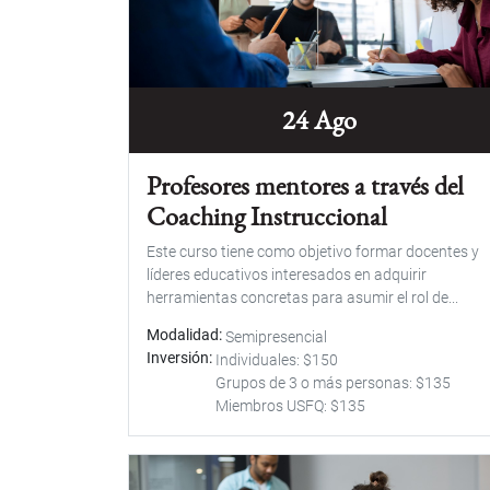
24 Ago
Profesores mentores a través del
Coaching Instruccional
Este curso tiene como objetivo formar docentes y
líderes educativos interesados en adquirir
herramientas concretas para asumir el rol de...
Modalidad
Semipresencial
Inversión
Individuales: $150
Grupos de 3 o más personas: $135
Miembros USFQ: $135