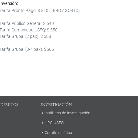
Inversión
Tarifa Pronto Pago: $ 540 (1ERO AGOSTO)
Tarifa Público General: $ 640
Tarifa Comunidad USFQ: $ 550
Tarifa Grupal (2 pax): $ 608
Tarifa Grupal (3-4 pax): $565
ADÉMICOS
INVESTIGACIÓN
Institutos de investigación
HPC-USFQ
Comité de ética