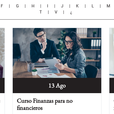
|
F
|
G
|
H
|
I
|
J
|
K
|
L
|
M
T
|
V
|
¿
13 Ago
e
Curso Finanzas para no
financieros