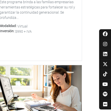
Este programa brinda a las familias empresarias
herramientas estratégicas para fortalecer su rol y
garantizar la continuidad generacional. Se
profundiza...
Modalidad
Virtual
Inversión
$990 + IVA