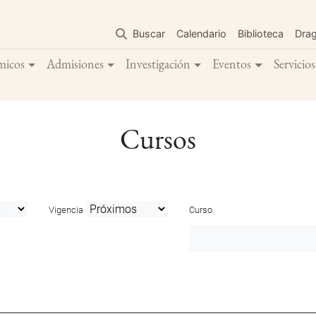
Pasar
al
Buscar
Calendario
Biblioteca
Dra
contenido
principal
micos
Admisiones
Investigación
Eventos
Servicios
Cursos
Vigencia
Curso