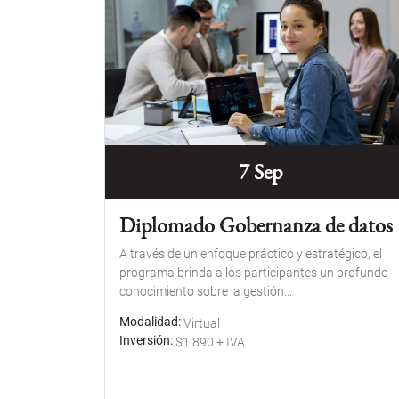
7 Sep
Diplomado Gobernanza de datos
A través de un enfoque práctico y estratégico, el
programa brinda a los participantes un profundo
conocimiento sobre la gestión...
Modalidad
Virtual
Inversión
$1.890 + IVA