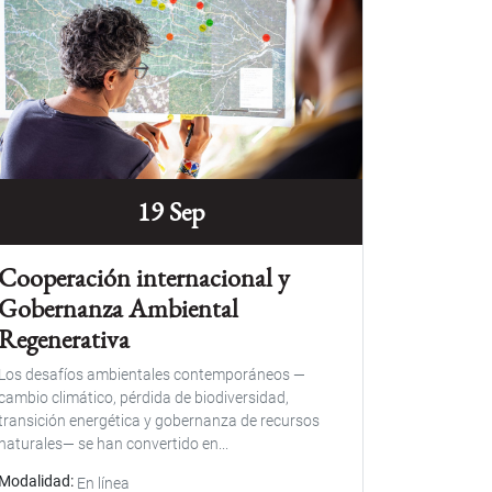
19 Sep
Cooperación internacional y
Gobernanza Ambiental
Regenerativa
Los desafíos ambientales contemporáneos —
cambio climático, pérdida de biodiversidad,
transición energética y gobernanza de recursos
naturales— se han convertido en...
Modalidad
En línea