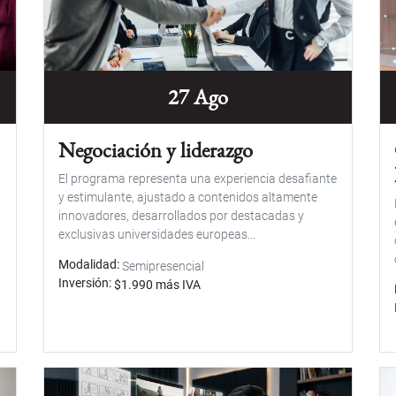
27 Ago
Negociación y liderazgo
El programa representa una experiencia desafiante
y estimulante, ajustado a contenidos altamente
innovadores, desarrollados por destacadas y
exclusivas universidades europeas...
Modalidad
Semipresencial
Inversión
$1.990 más IVA