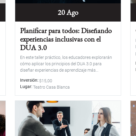
20 Ago
Planificar para todos: Diseñando
experiencias inclusivas con el
DUA 3.0
En este taller práctico, los educadores explorarán
cómo aplicar los principios del DUA 3.0 para
diseñar experiencias de aprendizaje más...
Inversión
$15,00
Lugar
Teatro Casa Blanca