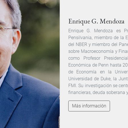
Enrique G. Mendoza
Enrique G. Mendoza es Pr
Pensilvania, miembro de la E
del NBER y miembro del Pane
sobre Macroeconomía y Fina
como Profesor Presidencial
Económica de Penn hasta 202
de Economía en la Unive
Universidad de Duke, la Jun
FMI. Su investigación se centr
financieras, deuda soberana 
Más informacíón