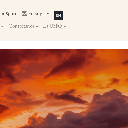
gonSpace
Yo soy...
Contáctanos
La USFQ