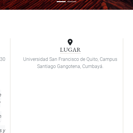
LUGAR
:30
Universidad San Francisco de Quito, Campus
Santiago Gangotena, Cumbayá.
e
o
n
l
s y