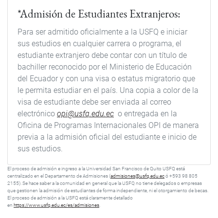
*Admisión de Estudiantes Extranjeros:
Para ser admitido oficialmente a la USFQ e iniciar
sus estudios en cualquier carrera o programa, el
estudiante extranjero debe contar con un título de
bachiller reconocido por el Ministerio de Educación
del Ecuador y con una visa o estatus migratorio que
le permita estudiar en el país. Una copia a color de la
visa de estudiante debe ser enviada al correo
electrónico
opi@usfq.edu.ec
o entregada en la
Oficina de Programas Internacionales OPI de manera
previa a la admisión oficial del estudiante e inicio de
sus estudios.
El proceso de admisión e ingreso a la Universidad San Francisco de Quito USFQ está
centralizado en el Departamento de Admisiones (
admisiones@usfq.edu.ec
ó +593 98 805
2155). Se hace saber a la comunidad en general que la USFQ no tiene delegados o empresas
que gestionen la admisión de estudiantes de forma independiente, ni el otorgamiento de becas.
El proceso de admisión a la USFQ está claramente detallado
en
https://www.usfq.edu.ec/es/admisiones
.