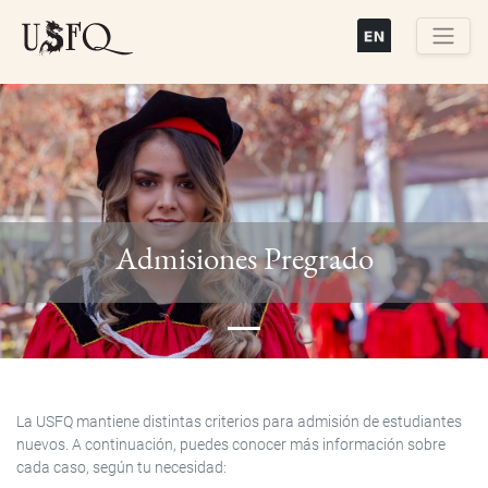
Pasar
al
contenido
Buscar
principal
Previous
Next
Admisiones Pregrado
La USFQ mantiene distintas criterios para admisión de estudiantes
nuevos. A continuación, puedes conocer más información sobre
cada caso, según tu necesidad: