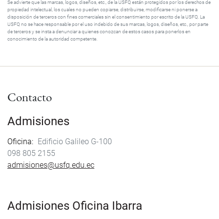
Se advierte que las marcas, logos, diseños, etc., de la USFQ están protegidos por los derechos de
propiedad intelectual, los cuales no pueden copiarse, distribuirse, modificarse ni ponerse a
disposición de terceros con fines comerciales sin el consentimiento por escrito de la USFQ. La
USFQ no se hace responsable por el uso indebido de sus marcas, logos, diseños, etc., por parte
de terceros y se insta a denunciar a quienes conozcan de estos casos para ponerlos en
conocimiento de la autoridad competente.
Contacto
Admisiones
Oficina
Edificio Galileo G-100
098 805 2155
admisiones@usfq.edu.ec
Admisiones Oficina Ibarra