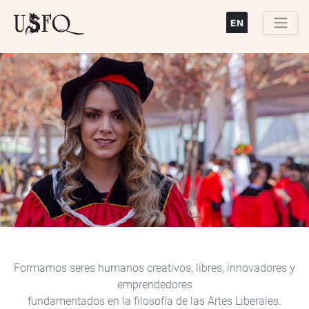
Pasar
al
contenido
Buscar
principal
Previous
Next
Formamos seres humanos creativos, libres, innovadores y
emprendedores
fundamentados en la filosofía de las Artes Liberales.