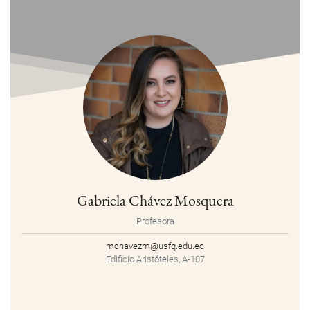
Gabriela Chávez Mosquera
Profesora
mchavezm@usfq.edu.ec
Edificio Aristóteles, A-107