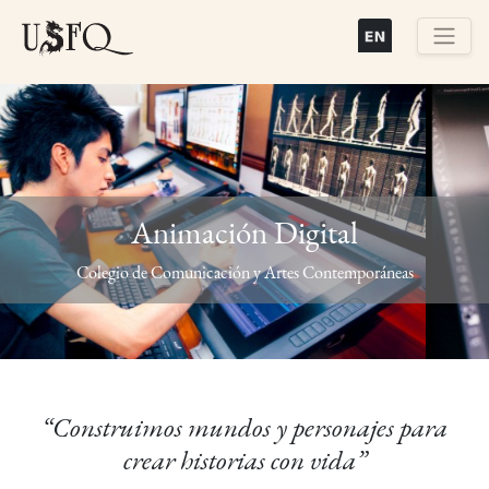
Pasar
al
contenido
Buscar
principal
Animación Digital
Previous
Next
Colegio de Comunicación y Artes Contemporáneas
“Construimos mundos y personajes para
crear historias con vida”