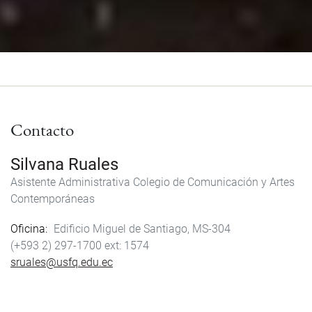
Contacto
Silvana Ruales
Asistente Administrativa Colegio de Comunicación y Artes
Contemporáneas
Oficina
Edificio Miguel de Santiago, MS-304
(+593 2) 297-1700
1574
sruales@usfq.edu.ec