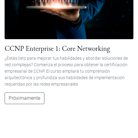
CCNP Enterprise 1: Core Networking
¿Estás listo para mejorar tus habilidades y abordar soluciones de
red complejas? Comienza el proceso para obtener la certificación
empresarial de CCNP. El curso ampliará tu comprensión
arquitectónica y profundiza sus habilidades de implementación
requeridas por las redes empresariales.
Próximamente