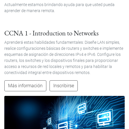
Actualmente estamos brindando ayuda para que usted pueda
aprender de manera remota.
CCNA 1 - Introduction to Networks
Aprenderá estas habilidades fundamentales: Diseñe LAN simples,
realice configuraciones básicas de routers y switches e implemente
esquemas de asignación de direcciones IPv4 e IPv6. Configure los
routers, los switches y los dispositivos finales para proporcionar
acceso a recursos de red locales y remotos y para habilitar la
conectividad integral entre dispositivos remotos.
Más información
Inscribirse