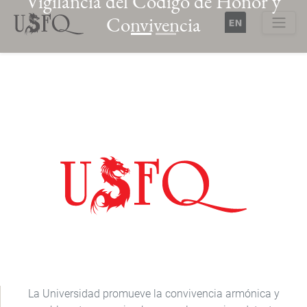
Vigilancia del Código de Honor y
Pasar
Convivencia
al
contenido
Buscar
principal
Previous
Next
La Universidad promueve la convivencia armónica y