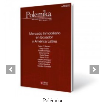
Anterior
Siguie
Polémika