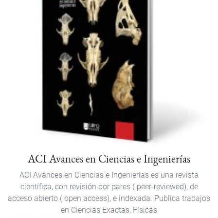
ACI Avances en Ciencias e Ingenierías
ACI Avances en Ciencias e Ingenierías es una revista
científica, con revisión por pares ( peer-reviewed), de
acceso abierto ( open access), e indexada. Publica trabajos
en Ciencias Exactas, Físicas