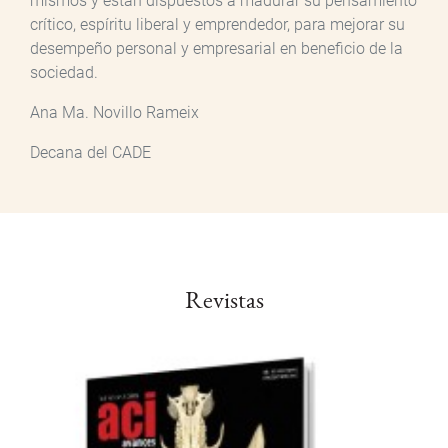
mismos y están dispuestos a madurar su pensamiento
crítico, espíritu liberal y emprendedor, para mejorar su
desempeño personal y empresarial en beneficio de la
sociedad.
Ana Ma. Novillo Rameix
Decana del CADE
Revistas