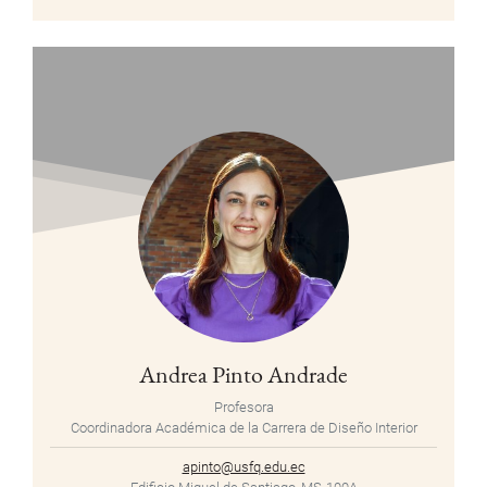
Andrea Pinto Andrade
Profesora
Coordinadora Académica de la Carrera de Diseño Interior
apinto@usfq.edu.ec