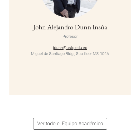
John Alejandro Dunn Insúa
Profesor
jdunn@usfq.edu.ec
Miguel de Santiago Bldg., Sub-floor MS-102A
Ver todo el Equipo Académico