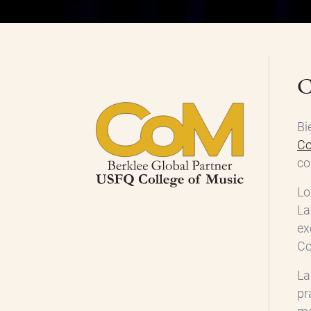
C
Bi
Co
co
Lo
La
ex
Co
La
pr