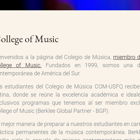
ollege of Music
envenidos a la página del Colegio de Música,
miembro de
llege of Music.
Fundados en 1999, somos una de 
ntemporánea de América del Sur.
s estudiantes del Colegio de Música COM-USFQ recibe
tina, donde se reúne la excelencia académica e ideal
clusivos programas que tenemos al ser miembro exclu
llege of Music (Berklee Global Partner - BGP).
 mejor manera de preparar a nuestros estudiantes en carre
áctica permanentes de la música contemporánea. Berk