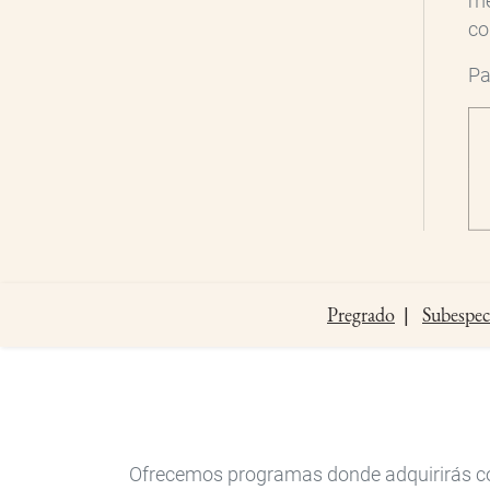
me
co
Pa
Pregrado
Subespec
Pregrado
Ofrecemos programas donde adquirirás cono