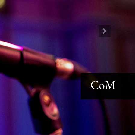
Next
CoM