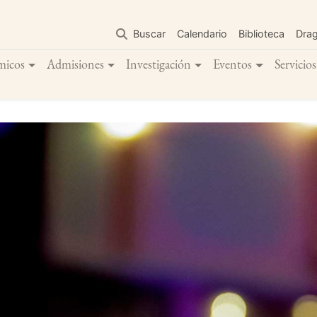
Pasar
al
Buscar
Calendario
Biblioteca
Dra
contenido
principal
micos
Admisiones
Investigación
Eventos
Servicios