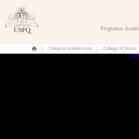
Programas Acadé
Buscar
Colegios Académicos
College of Music