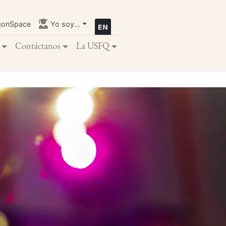
gonSpace
Yo soy...
Contáctanos
La USFQ