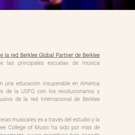
 la red Berklee Global Partner de Berklee
las principales escuelas de música
n una educación insuperable en América
es de la USFQ con los revolucionarios y
sivo de la red Internacional de Berklee
ras musicales es a través del estudio y la
lee College of Music ha sido por más de