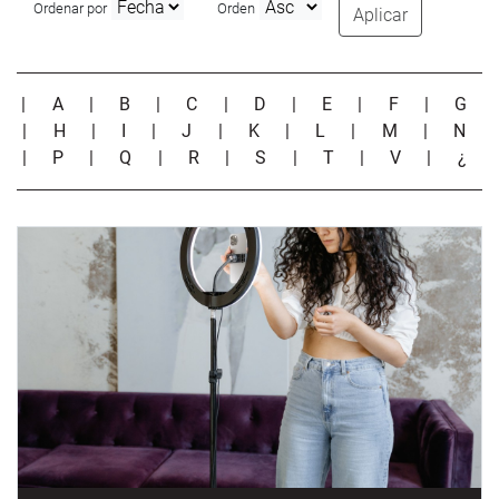
Ordenar por
Orden
Aplicar
|
A
|
B
|
C
|
D
|
E
|
F
|
G
|
H
|
I
|
J
|
K
|
L
|
M
|
N
|
P
|
Q
|
R
|
S
|
T
|
V
|
¿