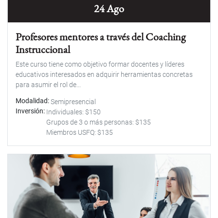
24 Ago
Profesores mentores a través del Coaching
Instruccional
Este curso tiene como objetivo formar docentes y líderes
educativos interesados en adquirir herramientas concretas
para asumir el rol de...
Modalidad
Semipresencial
Inversión
Individuales: $150
Grupos de 3 o más personas: $135
Miembros USFQ: $135