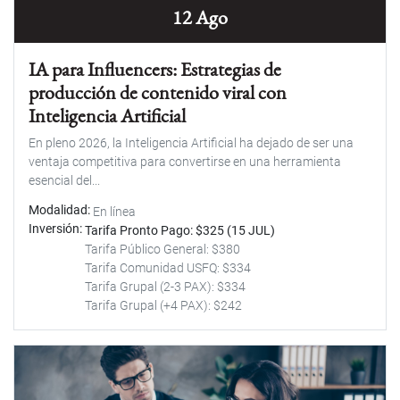
12 Ago
IA para Influencers: Estrategias de
producción de contenido viral con
Inteligencia Artificial
En pleno 2026, la Inteligencia Artificial ha dejado de ser una
ventaja competitiva para convertirse en una herramienta
esencial del...
Modalidad
En línea
Inversión
Tarifa Pronto Pago: $325 (15 JUL)
Tarifa Público General: $380
Tarifa Comunidad USFQ: $334
Tarifa Grupal (2-3 PAX): $334
Tarifa Grupal (+4 PAX): $242