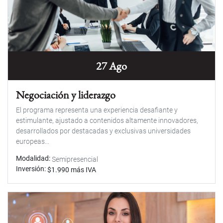
27 Ago
Negociación y liderazgo
El programa representa una experiencia desafiante y
estimulante, ajustado a contenidos altamente innovadores,
desarrollados por destacadas y exclusivas universidades
europeas...
Modalidad
Semipresencial
Inversión
$1.990 más IVA