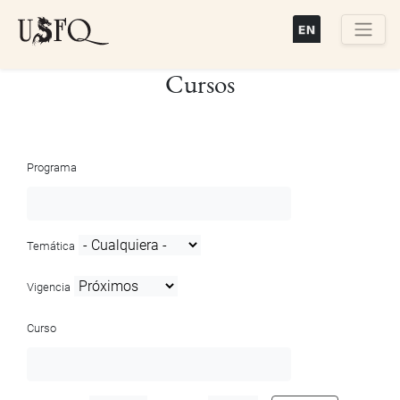
Pasar
al
contenido
Buscar
Cursos
principal
Programa
Temática
Vigencia
Curso