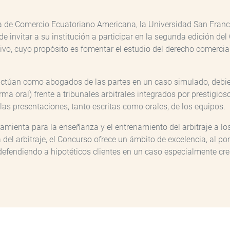
ra de Comercio Ecuatoriano Americana, la Universidad San Franci
de invitar a su institución a participar en la segunda edición de
o, cuyo propósito es fomentar el estudio del derecho comercial l
 actúan como abogados de las partes en un caso simulado, debie
orma oral) frente a tribunales arbitrales integrados por prestigi
r las presentaciones, tanto escritas como orales, de los equipos.
amienta para la enseñanza y el entrenamiento del arbitraje a l
a del arbitraje, el Concurso ofrece un ámbito de excelencia, al p
defendiendo a hipotéticos clientes en un caso especialmente crea