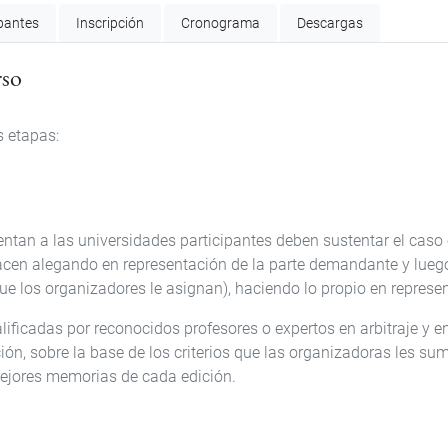
ipantes
Inscripción
Cronograma
Descargas
rso
s etapas:
entan a las universidades participantes deben sustentar el caso 
acen alegando en representación de la parte demandante y lue
e los organizadores le asignan), haciendo lo propio en represe
ificadas por reconocidos profesores o expertos en arbitraje y e
ón, sobre la base de los criterios que las organizadoras les sum
mejores memorias de cada edición.