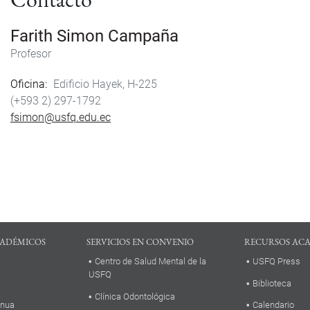
Farith Simon Campaña
Profesor
Oficina
Edificio Hayek, H-225
(+593 2) 297-1792
fsimon@usfq.edu.ec
ADÉMICOS
SERVICIOS EN CONVENIO
RECURSOS AC
Centro de Salud Mental de la
USFQ Press
USFQ
Biblioteca
Clínica Odontológica
inua
Calendario