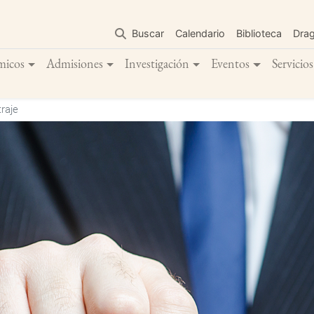
Pasar
al
Buscar
Calendario
Biblioteca
Dra
contenido
principal
micos
Admisiones
Investigación
Eventos
Servicios
raje