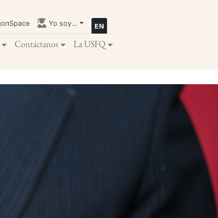
gonSpace
Yo soy...
Contáctanos
La USFQ