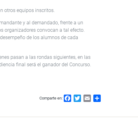
 otros equipos inscritos.
demandante y al demandado, frente a un
los organizadores convocan a tal efecto.
 el desempeño de los alumnos de cada
enes pasan a las rondas siguientes, en las
iencia final será el ganador del Concurso.​​
F
T
E
S
Comparte en:
a
w
m
h
c
i
a
a
e
t
i
r
b
t
l
e
o
e