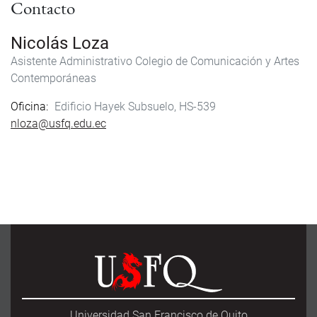
Contacto
o
e
o
r
k
Nicolás Loza
Asistente Administrativo
Colegio de Comunicación y Artes
Contemporáneas
Oficina
Edificio Hayek Subsuelo, HS-539
nloza@usfq.edu.ec
Universidad San Francisco de Quito