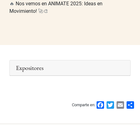
🔥
Nos vemos en ANIMATE 2025: Ideas en
Movimiento!
🚀🎨
Expositores
F
T
E
S
Comparte en:
a
w
m
h
c
i
a
a
e
t
i
r
b
t
l
e