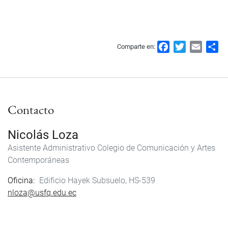
F
T
E
S
Comparte en:
a
w
m
h
c
i
a
a
e
t
i
r
b
t
l
e
Contacto
o
e
o
r
k
Nicolás Loza
Asistente Administrativo
Colegio de Comunicación y Artes
Contemporáneas
Oficina
Edificio Hayek Subsuelo, HS-539
nloza@usfq.edu.ec