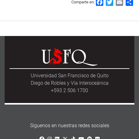
F
T
E
S
Comparte en:
a
w
m
h
c
i
a
a
e
t
i
r
b
t
l
e
o
e
o
r
k
Universidad San Francisco de Quito
Diego de Robles y Vía Interoceánica
+593 2 506 1700
Síguenos en nuestras redes sociales