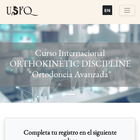
Pasar
al
contenido
Buscar
principal
Curso Internacional
ORTHOKINETIC DISCIPLINE
Previous
Next
"Ortodoncia Avanzada"
Completa tu registro en el siguiente