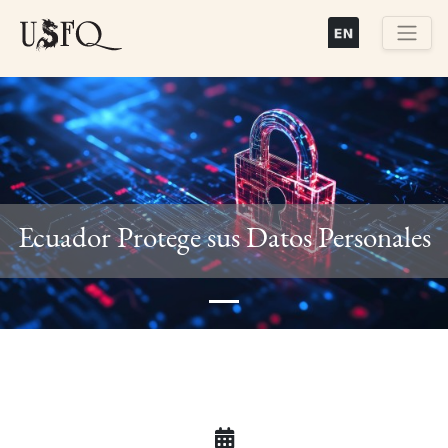
Pasar
al
contenido
Buscar
principal
Previous
Next
Ecuador Protege sus Datos Personales