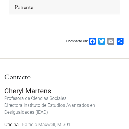
Ponente
F
T
E
S
Comparte en:
a
w
m
h
c
i
a
a
e
t
i
r
b
t
l
e
Contacto
o
e
o
r
k
Cheryl Martens
Profesora de Ciencias Sociales
Directora Instituto de Estudios Avanzados en
Desigualdades (IEAD)
Oficina
Edificio Maxwell, M-301