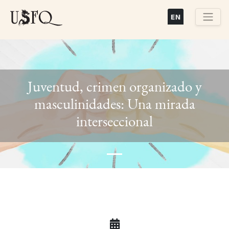
Pasar
al
contenido
Buscar
principal
Juventud, crimen organizado y
masculinidades: Una mirada
Previous
Next
interseccional