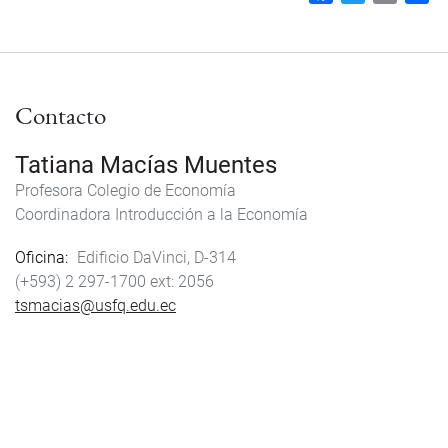
a
w
m
h
c
i
a
a
e
t
i
r
b
t
l
e
Contacto
o
e
o
r
k
Tatiana Macías Muentes
Profesora Colegio de Economía
Coordinadora Introducción a la Economía
Oficina
Edificio DaVinci, D-314
(+593) 2 297-1700
2056
tsmacias@usfq.edu.ec