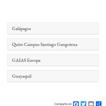
Galápagos
Quito Campus Santiago Gangotena
GAIAS Europa
Guayaquil
F
T
E
S
Comparte en: