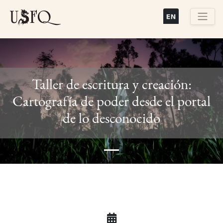
Pasar
al
contenido
Buscar
principal
Taller de escritura y creación:
Cartografía de poder desde el portal
Previous
Next
de lo desconocido