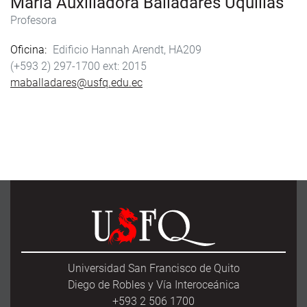
María Auxiliadora Balladares Uquillas
Profesora
Oficina
Edificio Hannah Arendt, HA209
(+593 2) 297-1700
2015
maballadares@usfq.edu.ec
Universidad San Francisco de Quito
Diego de Robles y Vía Interoceánica
+593 2 506 1700