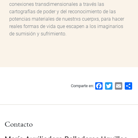
conexiones transdimensionales a través las
cartografías de poder y del reconocimiento de las
potencias materiales de nuestrxs cuerpxs, para hacer
reales formas de vida que escapen a los imaginarios
de sumisión y sufrimiento.
F
T
E
S
Comparte en:
a
w
m
h
c
i
a
a
e
t
i
r
b
t
l
e
Contacto
o
e
o
r
k