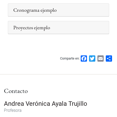
Cronograma ejemplo
Proyectos ejemplo
F
T
E
S
Comparte en:
a
w
m
h
c
i
a
a
e
t
i
r
b
t
l
e
Contacto
o
e
o
r
k
Andrea Verónica Ayala Trujillo
Profesora