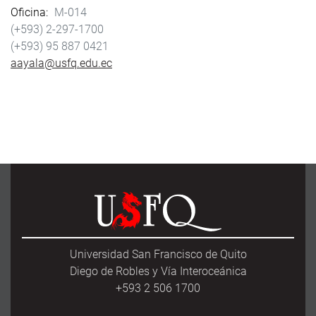
Oficina
M-014
(+593) 2-297-1700
(+593) 95 887 0421
aayala@usfq.edu.ec
Universidad San Francisco de Quito
Diego de Robles y Vía Interoceánica
+593 2 506 1700