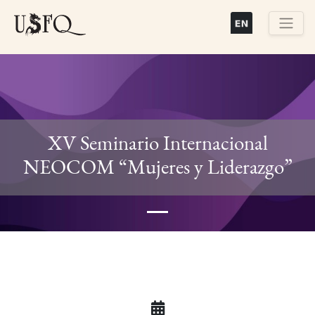
Pasar
al
contenido
Buscar
principal
XV Seminario Internacional
Previous
Next
NEOCOM “Mujeres y Liderazgo”