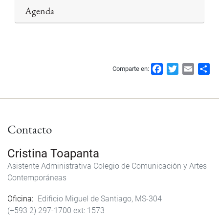
Agenda
F
T
E
S
Comparte en:
a
w
m
h
c
i
a
a
e
t
i
r
b
t
l
e
Contacto
o
e
o
r
k
Cristina Toapanta
Asistente Administrativa Colegio de Comunicación y Artes
Contemporáneas
Oficina
Edificio Miguel de Santiago, MS-304
(+593 2) 297-1700
1573