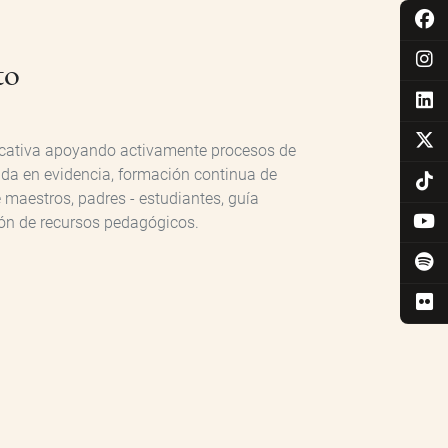
to
ducativa apoyando activamente procesos de
ada en evidencia, formación continua de
maestros, padres - estudiantes, guía
ión de recursos pedagógicos.