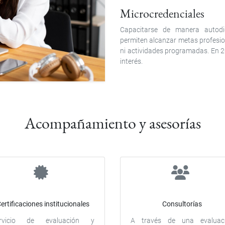
Microcredenciales
Capacitarse de manera autodid
permiten alcanzar metas profesion
ni actividades programadas. En 2
interés.
Acompañamiento y asesorías
ertificaciones institucionales
Consultorías
rvicio de evaluación y
A través de una evaluac