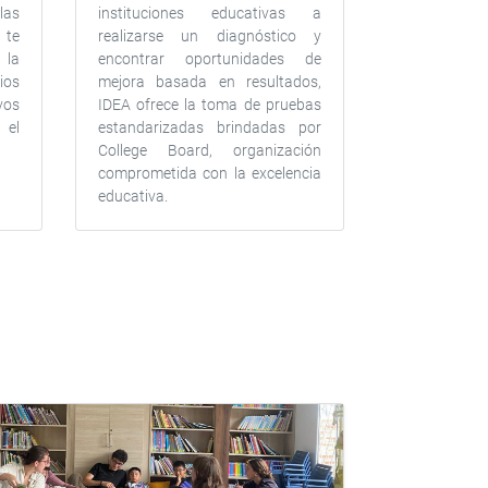
las
instituciones educativas a
 te
realizarse un diagnóstico y
la
encontrar oportunidades de
ios
mejora basada en resultados,
vos
IDEA ofrece la toma de pruebas
 el
estandarizadas brindadas por
College Board, organización
comprometida con la excelencia
educativa.