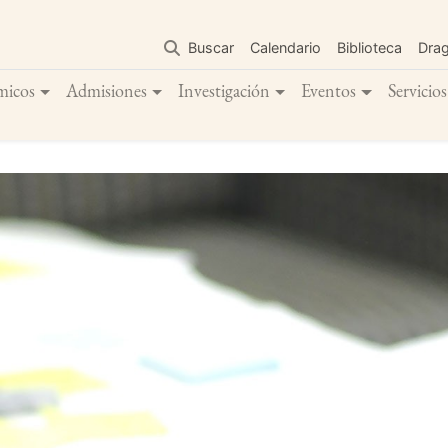
Pasar
al
Buscar
Calendario
Biblioteca
Dra
contenido
principal
micos
Admisiones
Investigación
Eventos
Servicios