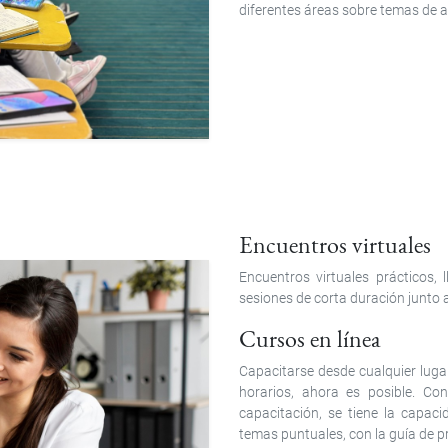
diferentes áreas sobre temas de a
Encuentros virtuales
Encuentros virtuales prácticos, 
sesiones de corta duración junto 
Cursos en línea
Capacitarse desde cualquier luga
horarios, ahora es posible. Co
capacitación, se tiene la capac
temas puntuales, con la guía de p