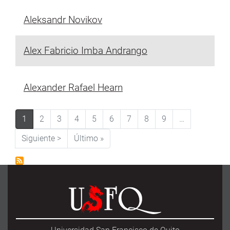
Aleksandr Novikov
Alex Fabricio Imba Andrango
Alexander Rafael Hearn
Paginación
1
2
3
4
5
6
7
8
9
…
Siguiente página
Última página
Siguiente >
Último »