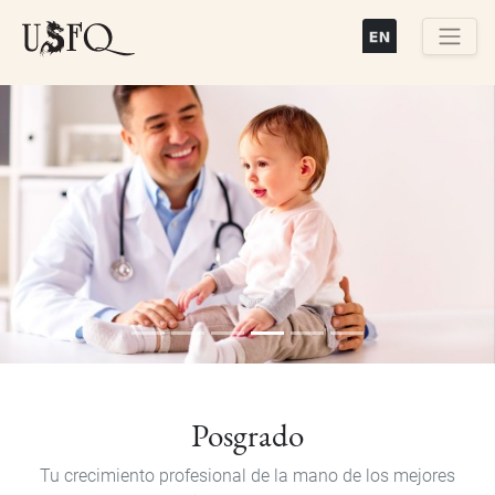
Pasar
al
contenido
Buscar
principal
Previous
Next
Posgrado
Tu crecimiento profesional de la mano de los mejores