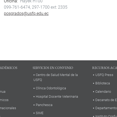
Oficina
Hayek H100
099-761-6474, 297-1700
2335
posgrados@usfq.edu.ec
ADÉMICOS
SERVICIOS EN CONVENIO
RECURSOS AC
Centro de Salud Mental de la
USFQ Press
USFQ
Biblioteca
Clínica Odontológica
inua
Calendario
Hospital Docente Veterinaria
micos
Decanato de E
Panchesca
rnacionales
Departamento
SIME
s
Instituto Confu