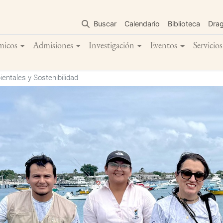
Pasar
al
Buscar
Calendario
Biblioteca
Dra
contenido
principal
micos
Admisiones
Investigación
Eventos
Servicios
entales y Sostenibilidad