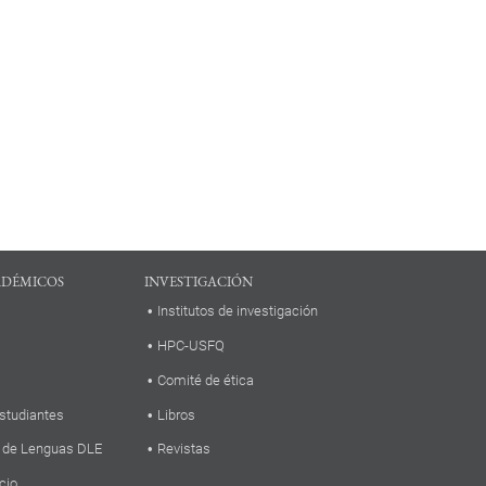
ADÉMICOS
INVESTIGACIÓN
Institutos de investigación
HPC-USFQ
Comité de ética
studiantes
Libros
 de Lenguas DLE
Revistas
cio