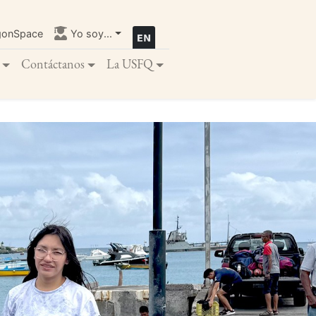
gonSpace
Yo soy...
Contáctanos
La USFQ