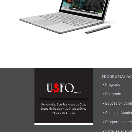
PROGRAMAS AC
Pregrado
Posgrado
Educación Cont
Universidad San Francisco de Quito
Diego de Robles y Vía Interoceánica
Colegios Acadé
+593 2 506 1700
Programas Inte
Sede Galápago