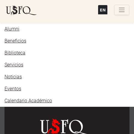
Pasar
al
contenido
Buscar
principal
Alumni
Beneficios
Biblioteca
Servicios
Noticias
Eventos
Calendario Académico