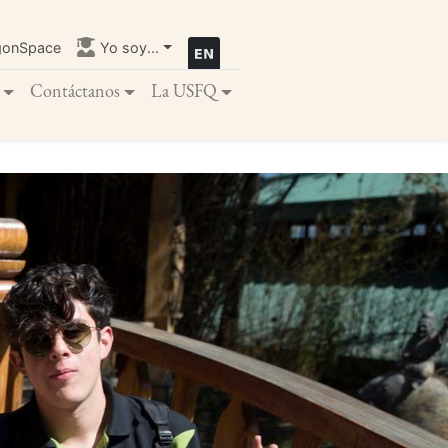
gonSpace
Yo soy...
Contáctanos
La USFQ