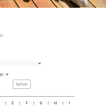
do
Aplicar
D
|
E
|
F
|
G
|
H
|
I