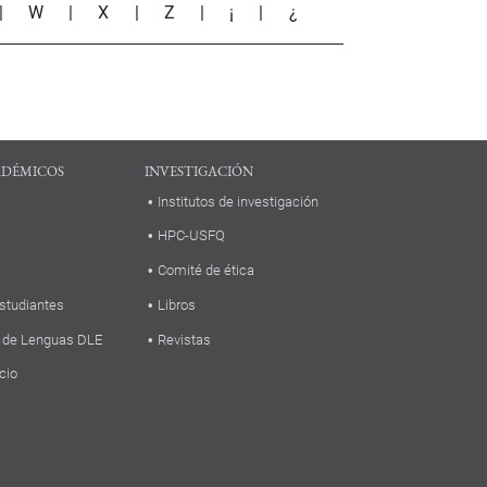
|
W
|
X
|
Z
|
¡
|
¿
ADÉMICOS
INVESTIGACIÓN
Institutos de investigación
HPC-USFQ
Comité de ética
studiantes
Libros
 de Lenguas DLE
Revistas
cio