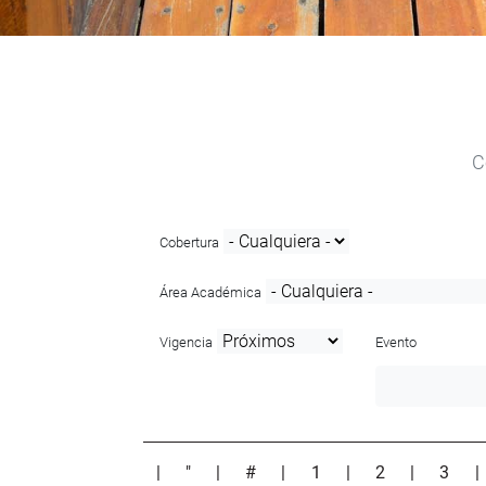
C
Cobertura
Área Académica
Vigencia
Evento
|
"
|
#
|
1
|
2
|
3