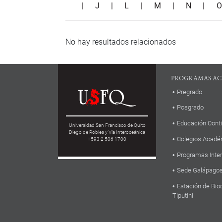
|
J
|
L
|
M
|
N
|
No hay resultados relacionados
PROGRAMAS AC
Pregrado
Posgrado
Educación Cont
Universidad San Francisco de Quito
Diego de Robles y Vía Interoceánica
Colegios Acadé
+593 2 506 1700
Programas Inte
Sede Galápago
Estación de Bio
Tiputini