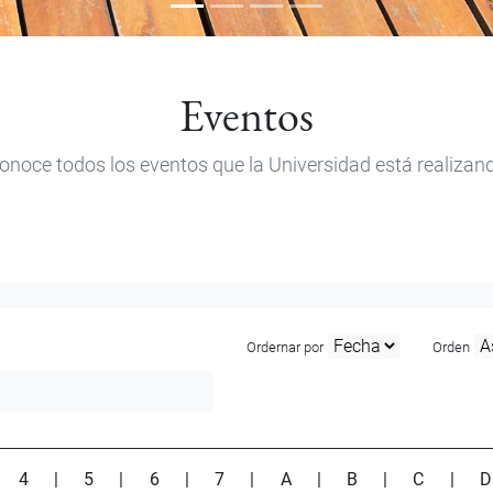
Eventos
onoce todos los eventos que la Universidad está realizan
Ordernar por
Orden
|
4
|
5
|
6
|
7
|
A
|
B
|
C
|