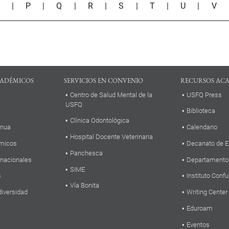
O
|
P
|
Q
|
R
|
S
|
T
|
U
|
V
ADÉMICOS
SERVICIOS EN CONVENIO
RECURSOS AC
Centro de Salud Mental de la
USFQ Press
USFQ
Biblioteca
Clínica Odontológica
inua
Calendario
Hospital Docente Veterinaria
micos
Decanato de E
Panchesca
rnacionales
Departamento
SIME
s
Instituto Confu
Vía Bonita
diversidad
Writing Center
Eduroam
Eventos